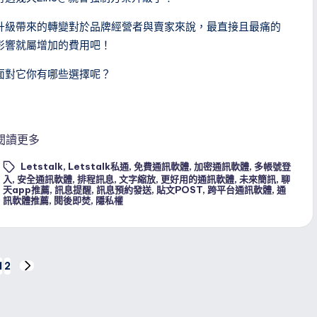
升級帶來的轉變對於品牌經營者與賣家來說，最直接且最痛的
影響就屬增加的費用吧！
面對它你有哪些選擇呢？
閱讀更多
Letstalk
,
Letstalk私通
,
免費通訊軟體
,
加密通訊軟體
,
多帳號登
入
,
安全通訊軟體
,
排程訊息
,
文字縮放
,
更好用的通訊軟體
,
未來簡訊
,
聊
ags:
天app推薦
,
訊息提醒
,
訊息預約發送
,
貼文POST
,
跨平台通訊軟體
,
通
訊軟體推薦
,
閱後即焚
,
隱私權
1
2
NEXT
PAGE