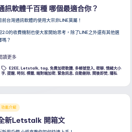
n
通訊軟體千百種 哪個最適合你？
目前台灣通訊軟體的使用大宗非LINE莫屬！
但2.0的收費機制也使大家開始思考，除了LINE之外還有其他選
擇嗎？
閱讀更多
E2EE
,
Letstalk
,
tag
,
免費加密軟體
,
多帳號登入
,
密聊
,
情緒大小
ags:
字
,
提醒
,
時刻
,
標籤
,
端對端加密
,
緊急訊息
,
自動刪除
,
閱後即焚
,
隱私
Posted
功能介紹
n
全新Letstalk 開箱文
新用戶們 小編來教你如何快速上手！