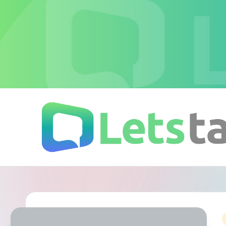
Skip
to
content
L
加
密
e
即
時
t
通