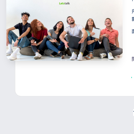
T
文
章