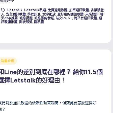
閱讀更多
Letstalk
,
Letstalk私通
,
免費通訊軟體
,
加密通訊軟體
,
多帳號登
入
,
安全通訊軟體
,
排程訊息
,
文字縮放
,
更好用的通訊軟體
,
未來簡訊
,
聊
ags:
天app推薦
,
訊息提醒
,
訊息預約發送
,
貼文POST
,
跨平台通訊軟體
,
通
訊軟體推薦
,
閱後即焚
,
隱私權
Posted
功能介紹
n
和Line的差別到底在哪裡？ 給你11.5個
選擇Letstalk的好理由！
我們對於通訊軟體的依賴性越來越高，但究竟要怎麼選擇好
呢？