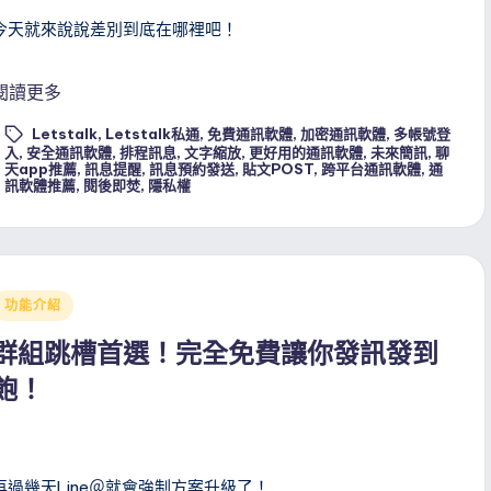
今天就來說說差別到底在哪裡吧！
閱讀更多
Letstalk
,
Letstalk私通
,
免費通訊軟體
,
加密通訊軟體
,
多帳號登
入
,
安全通訊軟體
,
排程訊息
,
文字縮放
,
更好用的通訊軟體
,
未來簡訊
,
聊
ags:
天app推薦
,
訊息提醒
,
訊息預約發送
,
貼文POST
,
跨平台通訊軟體
,
通
訊軟體推薦
,
閱後即焚
,
隱私權
Posted
功能介紹
n
群組跳槽首選！完全免費讓你發訊發到
飽！
再過幾天Line＠就會強制方案升級了！