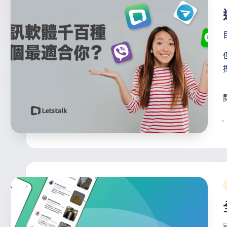
s
訊
i
官
t
方
a
專
欄
l
k
T
i