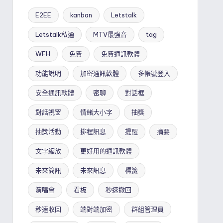
E2EE
kanban
Letstalk
Letstalk私通
MTV最強音
tag
WFH
免費
免費通訊軟體
功能說明
加密通訊軟體
多帳號登入
安全通訊軟體
密聊
對話框
對話視窗
情緒大小字
抽獎
抽獎活動
排程訊息
提醒
摘要
文字縮放
更好用的通訊軟體
未來簡訊
未來訊息
標籤
演唱會
看板
秒速撤回
秒速收回
端對端加密
群組管理員