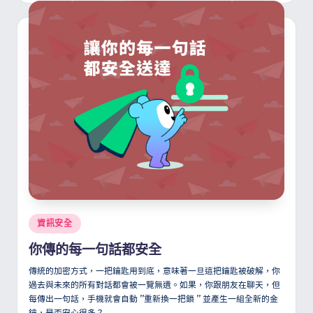
Posted
資訊安全
in
你傳的每一句話都安全
傳統的加密方式，一把鑰匙用到底，意味著一旦這把鑰匙被破解，你
過去與未來的所有對話都會被一覽無遺。如果，你跟朋友在聊天，但
每傳出一句話，手機就會自動
”
重新換一把鎖
”
並產生一組全新的金
鑰，是否安心很多？