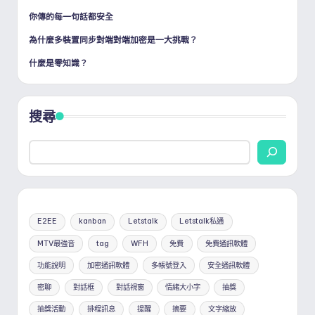
頁
你傳的每一句話都安全
為什麼多裝置同步對端對端加密是一大挑戰？
什麼是零知識？
搜尋
E2EE
kanban
Letstalk
Letstalk私通
MTV最強音
tag
WFH
免費
免費通訊軟體
功能說明
加密通訊軟體
多帳號登入
安全通訊軟體
密聊
對話框
對話視窗
情緒大小字
抽獎
抽獎活動
排程訊息
提醒
摘要
文字縮放