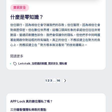
Posted
資訊安全
in
什麼是零知識？
信任銀行，因為相信它會守護我們的存款；信任醫院，因為相信它會
對病歷保密。但在數位世界裡，這種口頭與形象的承諾信任往往非常
脆弱，當通訊軟體告訴你：我們會保護你的隱私，但他們手中同時握
著能開啟你對話框的所有鑰匙。真正的信任，不應該建立在對方的良
心上，而應該建立在
”
對方根本無法看到
”
的技術邏輯上。
閱讀更多
Tags:
Letstalk
,
加密通訊軟體
,
資訊安全
,
隱私權
文
1
2
3
...
16
NEXT
PAGE
章
分
APP Lock 真的鎖住隱私了嗎？
三分鐘看懂隱私條款的重點