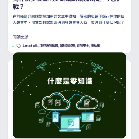
戰？
在前幾篇介紹端對端加密的文章中得知，解密的私鑰僅儲存在你的個
人裝置中，那當端對端加密遇到多裝置登入時，會遇到什麼狀況呢？
閱讀更多
Tags:
Letstalk
,
加密通訊軟體
,
端對端加密
,
資訊安全
,
隱私權