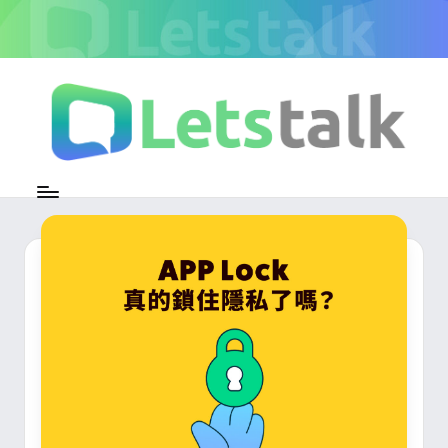
Skip
to
content
L
加
密
e
即
時
t
通
s
訊
官
t
方
專
a
欄
l
k