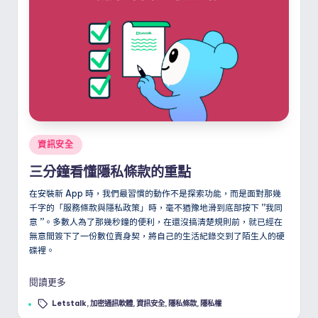
Posted
資訊安全
in
三分鐘看懂隱私條款的重點
在安裝新 App 時，我們最習慣的動作不是探索功能，而是面對那幾
千字的「服務條款與隱私政策」時，毫不猶豫地滑到底部按下
”
我同
意
”
。多數人為了那幾秒鐘的便利，在還沒搞清楚規則前，就已經在
無意間簽下了一份數位賣身契，將自己的生活紀錄交到了陌生人的硬
碟裡。
閱讀更多
Tags:
Letstalk
,
加密通訊軟體
,
資訊安全
,
隱私條款
,
隱私權