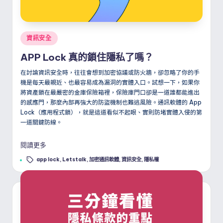
Posted
資訊安全
in
APP Lock 真的鎖住隱私了嗎？
在討論資訊安全時，往往會想到加密協議或防火牆，卻忽略了你的手
機是每天最親近、也最容易成為漏洞的實體入口。試想一下，如果你
將資產鎖在最嚴密的金庫保險箱裡，保險庫門口卻是一道誰都能進出
的感應門，那麼內部再強大的防盜機制也難逃風險。通訊軟體的 App
Lock（應用程式鎖），就是這道看似不起眼、實則防堵實體入侵的第
一道關鍵防線。
閱讀更多
Tags:
app lock
,
Letstalk
,
加密通訊軟體
,
資訊安全
,
隱私權