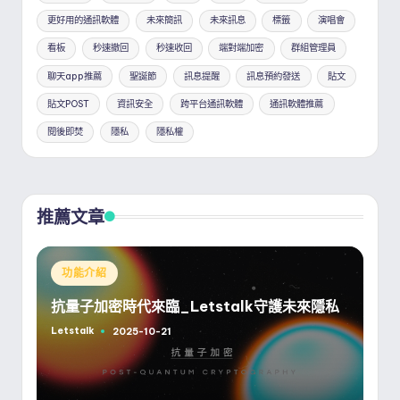
更好用的通訊軟體
未來簡訊
未來訊息
標籤
演唱會
看板
秒速撤回
秒速收回
端對端加密
群組管理員
聊天app推薦
聖誕節
訊息提醒
訊息預約發送
貼文
貼文POST
資訊安全
跨平台通訊軟體
通訊軟體推薦
閱後即焚
隱私
隱私權
推薦文章
Posted
功能介紹
in
抗量子加密時代來臨_Letstalk守護未來隱私
Letstalk
2025-10-21
Posted
by