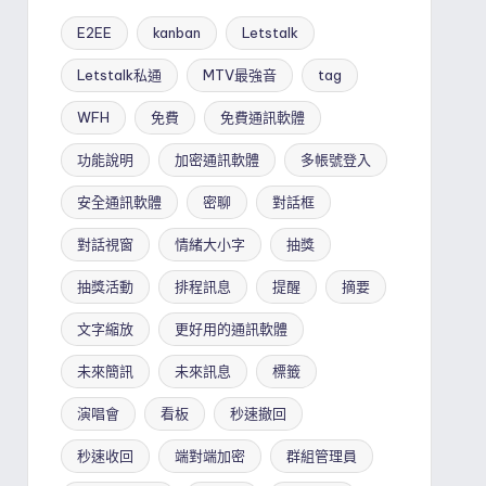
E2EE
kanban
Letstalk
Letstalk私通
MTV最強音
tag
WFH
免費
免費通訊軟體
功能說明
加密通訊軟體
多帳號登入
安全通訊軟體
密聊
對話框
對話視窗
情緒大小字
抽獎
抽獎活動
排程訊息
提醒
摘要
文字縮放
更好用的通訊軟體
未來簡訊
未來訊息
標籤
演唱會
看板
秒速撤回
秒速收回
端對端加密
群組管理員