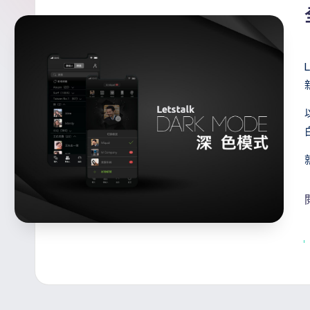
s
訊
i
官
t
方
a
專
欄
l
k
T