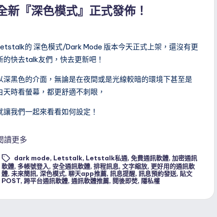
n
全新『深色模式』正式發佈！
Letstalk的 深色模式/Dark Mode 版本今天正式上架，還沒有更
新的快去talk友們，快去更新吧！
以深黑色的介面，無論是在夜間或是光線較暗的環境下甚至是
白天時看螢幕，都更舒適不刺眼，
就讓我們一起來看看如何設定！
閱讀更多
dark mode
,
Letstalk
,
Letstalk私通
,
免費通訊軟體
,
加密通訊
軟體
,
多帳號登入
,
安全通訊軟體
,
排程訊息
,
文字縮放
,
更好用的通訊軟
ags:
體
,
未來簡訊
,
深色模式
,
聊天app推薦
,
訊息提醒
,
訊息預約發送
,
貼文
POST
,
跨平台通訊軟體
,
通訊軟體推薦
,
閱後即焚
,
隱私權