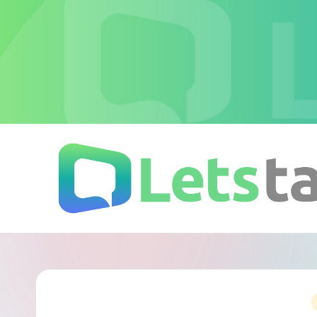
Skip
to
content
L
加
密
e
即
時
t
通