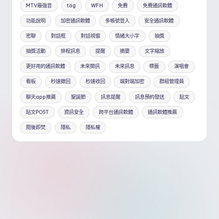
MTV最強音
tag
WFH
免費
免費通訊軟體
功能說明
加密通訊軟體
多帳號登入
安全通訊軟體
密聊
對話框
對話視窗
情緒大小字
抽獎
抽獎活動
排程訊息
提醒
摘要
文字縮放
更好用的通訊軟體
未來簡訊
未來訊息
標籤
演唱會
看板
秒速撤回
秒速收回
端對端加密
群組管理員
聊天app推薦
聖誕節
訊息提醒
訊息預約發送
貼文
貼文POST
資訊安全
跨平台通訊軟體
通訊軟體推薦
閱後即焚
隱私
隱私權