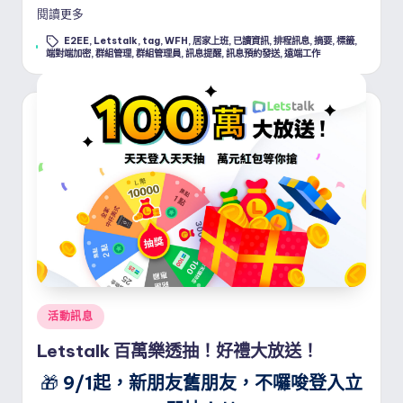
閱讀更多
E2EE
,
Letstalk
,
tag
,
WFH
,
居家上班
,
已讀資訊
,
排程訊息
,
摘要
,
標籤
,
Tags:
端對端加密
,
群組管理
,
群組管理員
,
訊息提醒
,
訊息預約發送
,
遠端工作
Posted
活動訊息
in
Letstalk 百萬樂透抽！好禮大放送！
🎁
9/1起，新朋友舊朋友，不囉唆登入立