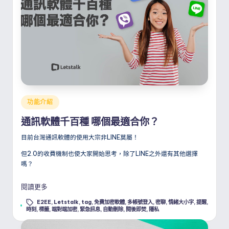
Posted
功能介紹
in
通訊軟體千百種 哪個最適合你？
目前台灣通訊軟體的使用大宗非LINE莫屬！
但2.0的收費機制也使大家開始思考，除了LINE之外還有其他選擇
嗎？
閱讀更多
E2EE
,
Letstalk
,
tag
,
免費加密軟體
,
多帳號登入
,
密聊
,
情緒大小字
,
提醒
,
Tags:
時刻
,
標籤
,
端對端加密
,
緊急訊息
,
自動刪除
,
閱後即焚
,
隱私