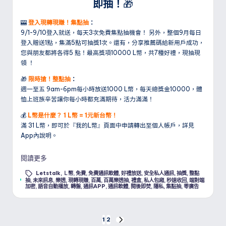
即抽！
🎁
🎰
登入現轉現賺！集點抽
：
9/1-9/10登入就送，每天3次免費集點抽機會！ 另外，整個9月每日
登入贈送1點，集滿5點可抽獎1次。還有，分享推薦碼給新用戶成功，
您與朋友都將各得5 點！最高獎項10000 L幣，共7種好禮，現抽現
領 ！
🎁
限時搶！整點抽
：
週一至五 9am-6pm每小時放送1000 L幣，每天總獎金10000，體
恤上班族辛苦讓你每小時都充滿期待，活力滿滿！
💰
L幣是什麼？ 1 L幣 = 1元新台幣！
滿 31 L幣，即可於『我的L幣』頁面中申請轉出至個人帳戶，詳見
App內說明。
閱讀更多
Letstalk
,
Ｌ幣
,
免費
,
免費通訊軟體
,
好禮放送
,
安全私人通訊
,
抽獎
,
整點
Tags:
抽
,
未來訊息
,
樂透
,
現轉現賺
,
百萬
,
百萬樂透抽
,
禮盒
,
私人包廂
,
秒速收回
,
端對端
加密
,
語音自動播放
,
轉盤
,
通訊APP
,
通訊軟體
,
閱後即焚
,
隱私
,
集點抽
,
零廣告
文
1
2
NEXT