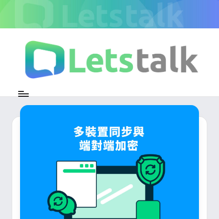
Skip
to
content
L
加
密
e
即
時
t
通
s
訊
官
t
方
專
a
欄
l
k