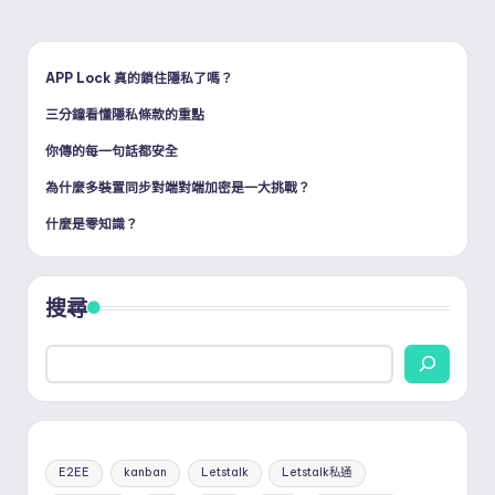
PAGE
章
分
APP Lock 真的鎖住隱私了嗎？
三分鐘看懂隱私條款的重點
頁
你傳的每一句話都安全
為什麼多裝置同步對端對端加密是一大挑戰？
什麼是零知識？
搜尋
E2EE
kanban
Letstalk
Letstalk私通