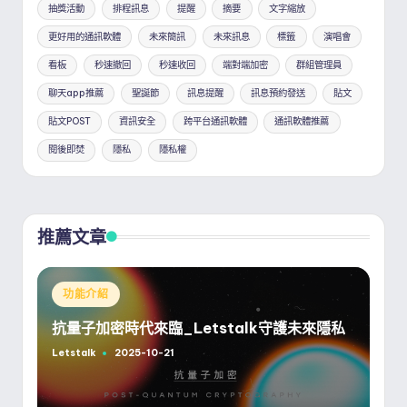
抽獎活動
排程訊息
提醒
摘要
文字縮放
更好用的通訊軟體
未來簡訊
未來訊息
標籤
演唱會
看板
秒速撤回
秒速收回
端對端加密
群組管理員
聊天app推薦
聖誕節
訊息提醒
訊息預約發送
貼文
貼文POST
資訊安全
跨平台通訊軟體
通訊軟體推薦
閱後即焚
隱私
隱私權
推薦文章
Posted
功能介紹
in
抗量子加密時代來臨_Letstalk守護未來隱私
Letstalk
2025-10-21
Posted
by