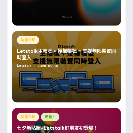
Posted
功能介紹
in
Letstalk主帳號 × 授權帳號 = 支援無限裝置同
時登入
Letstalk
2025-09-15
Posted
by
Posted
功能介紹
更新！
in
七夕新貼圖-Letstalk好朋友初登場！