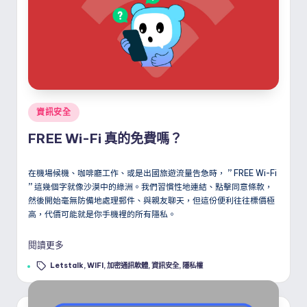
Posted
資訊安全
in
FREE Wi-Fi 真的免費嗎？
在機場候機、咖啡廳工作、或是出國旅遊流量告急時，
”
FREE Wi-Fi
”
這幾個字就像沙漠中的綠洲。我們習慣性地連結、點擊同意條款，
然後開始毫無防備地處理郵件、與親友聊天，但這份便利往往標價極
高，代價可能就是你手機裡的所有隱私。
閱讀更多
Tags:
Letstalk
,
WIFI
,
加密通訊軟體
,
資訊安全
,
隱私權