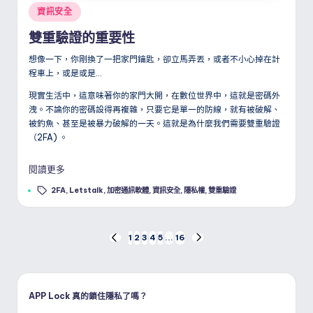
Posted
資訊安全
in
雙重驗證的重要性
想像一下，你剛換了一把家門鑰匙，卻立馬弄丟，或者不小心掉在計
程車上，或是或是…
現實生活中，這意味著你的家門大開，在數位世界中，這就是密碼外
洩。不論你的密碼設得再複雜，只要它是單一的防線，就有被破解、
被釣魚、甚至是被暴力破解的一天。這就是為什麼我們需要雙重驗證
（2FA) 。
閱讀更多
Tags:
2FA
,
Letstalk
,
加密通訊軟體
,
資訊安全
,
隱私權
,
雙重驗證
文
1
2
3
4
5
...
16
PREVIOUS
NEXT
PAGE
PAGE
章
分
APP Lock 真的鎖住隱私了嗎？