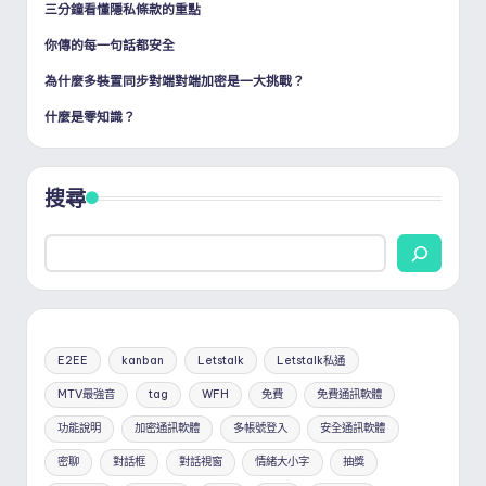
三分鐘看懂隱私條款的重點
頁
你傳的每一句話都安全
為什麼多裝置同步對端對端加密是一大挑戰？
什麼是零知識？
搜尋
E2EE
kanban
Letstalk
Letstalk私通
MTV最強音
tag
WFH
免費
免費通訊軟體
功能說明
加密通訊軟體
多帳號登入
安全通訊軟體
密聊
對話框
對話視窗
情緒大小字
抽獎