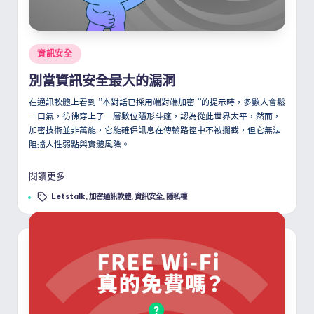
Posted
資訊安全
in
別當資訊安全最大的漏洞
在通訊軟體上看到
”
本對話已採用端對端加密
”
的提示時，多數人會鬆
一口氣，彷彿穿上了一層數位隱形斗篷，認為從此世界太平，然而，
加密技術並非萬能，它能確保訊息在傳輸路徑中不被攔截，但它無法
阻擋人性弱點與實體風險。
閱讀更多
Tags:
Letstalk
,
加密通訊軟體
,
資訊安全
,
隱私權