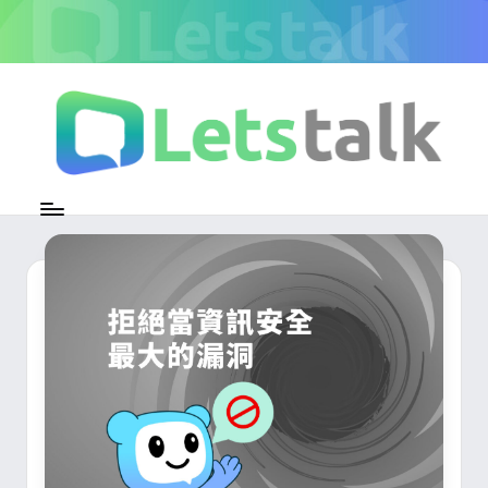
Skip
to
content
L
加
密
e
即
時
t
通
s
訊
官
t
方
專
a
欄
l
k