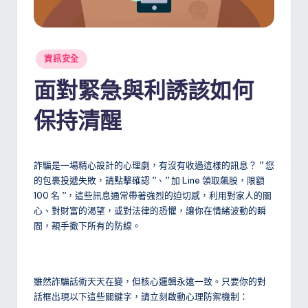
Posted
資訊安全
in
面對緊急與利誘該如何
保持清醒
詐騙是一場精心設計的心理劇，有沒有收過這樣的訊息？
”
您
的包裹投遞失敗，請點擊確認
”
、
”
加 Line 領取飆股，限額
100 名
”
，這些訊息通常帶著強烈的迫切感，利用對家人的關
心、對財富的渴望，或對法律的恐懼，讓你在情緒波動的瞬
間，親手撤下所有的防線。
雖然詐騙話術天天在變，但核心邏輯永遠一致。只要你的對
話框出現以下這些關鍵字，請立刻啟動心理防禦機制：