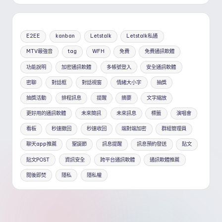
E2EE
kanban
Letstalk
Letstalk私通
MTV最強音
tag
WFH
免費
免費通訊軟體
功能說明
加密通訊軟體
多帳號登入
安全通訊軟體
密聊
對話框
對話視窗
情緒大小字
抽獎
抽獎活動
排程訊息
提醒
摘要
文字縮放
更好用的通訊軟體
未來簡訊
未來訊息
標籤
演唱會
看板
秒速撤回
秒速收回
端對端加密
群組管理員
聊天app推薦
聖誕節
訊息提醒
訊息預約發送
貼文
貼文POST
資訊安全
跨平台通訊軟體
通訊軟體推薦
閱後即焚
隱私
隱私權