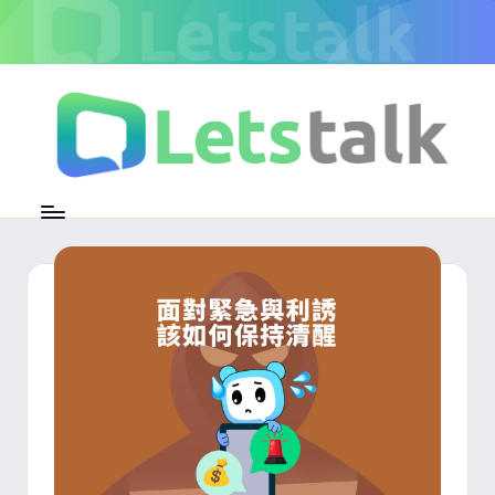
Skip
to
content
L
加
密
e
即
時
t
通
s
訊
官
t
方
專
a
欄
l
k