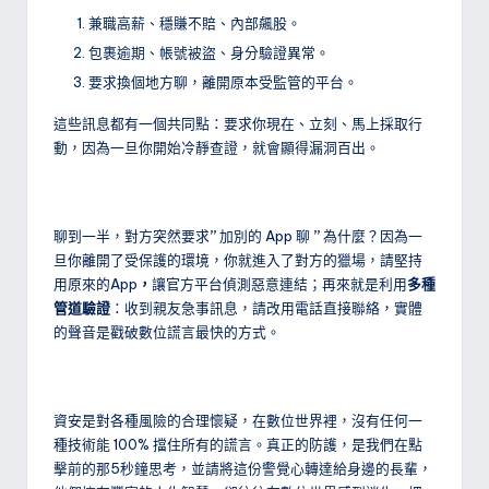
兼職高薪、穩賺不賠、內部飆股。
包裹逾期、帳號被盜、身分驗證異常。
要求換個地方聊，離開原本受監管的平台。
這些訊息都有一個共同點：要求你現在、立刻、馬上採取行
動，因為一旦你開始冷靜查證，就會顯得漏洞百出。
聊到一半，對方突然要求
”
加別的 App 聊
”
為什麼？因為一
旦你離開了受保護的環境，你就進入了對方的獵場，請堅持
用原來的App
，
讓官方平台偵測惡意連結；再來就是利用
多種
管道驗證
：收到親友急事訊息，請改用電話直接聯絡，實體
的聲音是戳破數位謊言最快的方式。
資安是對各種風險的合理懷疑，在數位世界裡，沒有任何一
種技術能 100% 擋住所有的謊言。真正的防護，是我們在點
擊前的那5秒鐘思考，並請將這份警覺心轉達給身邊的長輩，