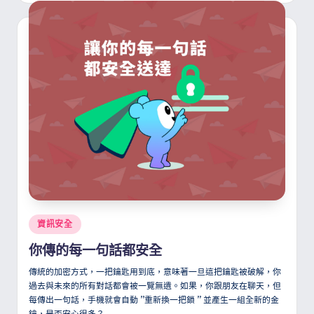
Posted
資訊安全
in
你傳的每一句話都安全
傳統的加密方式，一把鑰匙用到底，意味著一旦這把鑰匙被破解，你
過去與未來的所有對話都會被一覽無遺。如果，你跟朋友在聊天，但
每傳出一句話，手機就會自動
”
重新換一把鎖
”
並產生一組全新的金
鑰，是否安心很多？