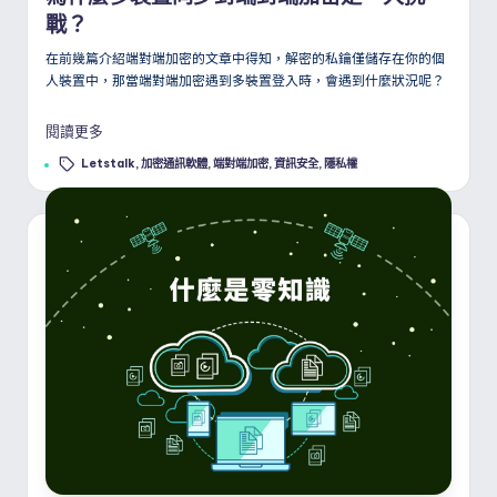
戰？
在前幾篇介紹端對端加密的文章中得知，解密的私鑰僅儲存在你的個
人裝置中，那當端對端加密遇到多裝置登入時，會遇到什麼狀況呢？
閱讀更多
Tags:
Letstalk
,
加密通訊軟體
,
端對端加密
,
資訊安全
,
隱私權