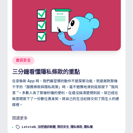
Posted
資訊安全
in
三分鐘看懂隱私條款的重點
在安裝新 App 時，我們最習慣的動作不是探索功能，而是面對那幾
千字的「服務條款與隱私政策」時，毫不猶豫地滑到底部按下
”
我同
意
”
。多數人為了那幾秒鐘的便利，在還沒搞清楚規則前，就已經在
無意間簽下了一份數位賣身契，將自己的生活紀錄交到了陌生人的硬
碟裡。
閱讀更多
Tags:
Letstalk
,
加密通訊軟體
,
資訊安全
,
隱私條款
,
隱私權