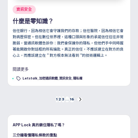
Posted
資訊安全
in
什麼是零知識？
信任銀行，因為相信它會守護我們的存款；信任醫院，因為相信它會
對病歷保密。但在數位世界裡，這種口頭與形象的承諾信任往往非常
脆弱，當通訊軟體告訴你：我們會保護你的隱私，但他們手中同時握
著能開啟你對話框的所有鑰匙。真正的信任，不應該建立在對方的良
心上，而應該建立在
”
對方根本無法看到
”
的技術邏輯上。
閱讀更多
Tags:
Letstalk
,
加密通訊軟體
,
資訊安全
,
隱私權
文
1
2
3
...
16
NEXT
PAGE
章
分
APP Lock 真的鎖住隱私了嗎？
三分鐘看懂隱私條款的重點