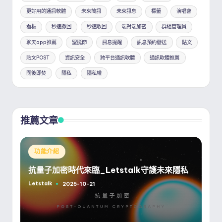
更好用的通訊軟體
未來簡訊
未來訊息
標籤
演唱會
看板
秒速撤回
秒速收回
端對端加密
群組管理員
聊天app推薦
聖誕節
訊息提醒
訊息預約發送
貼文
貼文POST
資訊安全
跨平台通訊軟體
通訊軟體推薦
閱後即焚
隱私
隱私權
推薦文章
Posted
功能介紹
in
抗量子加密時代來臨_Letstalk守護未來隱私
Letstalk
2025-10-21
Posted
by