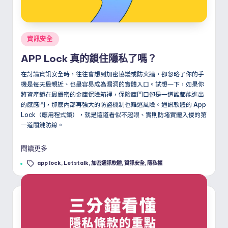
Posted
資訊安全
in
APP Lock 真的鎖住隱私了嗎？
在討論資訊安全時，往往會想到加密協議或防火牆，卻忽略了你的手
機是每天最親近、也最容易成為漏洞的實體入口。試想一下，如果你
將資產鎖在最嚴密的金庫保險箱裡，保險庫門口卻是一道誰都能進出
的感應門，那麼內部再強大的防盜機制也難逃風險。通訊軟體的 App
Lock（應用程式鎖），就是這道看似不起眼、實則防堵實體入侵的第
一道關鍵防線。
閱讀更多
Tags:
app lock
,
Letstalk
,
加密通訊軟體
,
資訊安全
,
隱私權