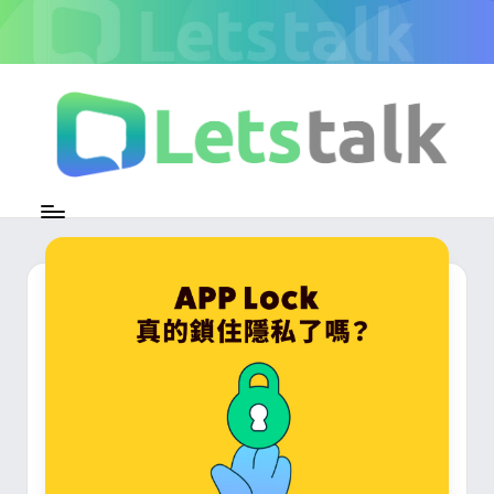
Skip
to
content
L
加
密
e
即
時
t
通
s
訊
官
t
方
專
a
欄
l
k