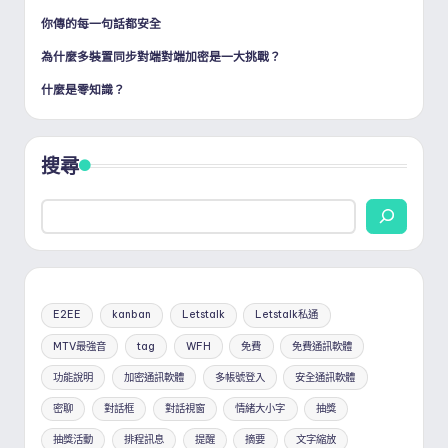
頁
你傳的每一句話都安全
為什麼多裝置同步對端對端加密是一大挑戰？
什麼是零知識？
搜尋
E2EE
kanban
Letstalk
Letstalk私通
MTV最強音
tag
WFH
免費
免費通訊軟體
功能說明
加密通訊軟體
多帳號登入
安全通訊軟體
密聊
對話框
對話視窗
情緒大小字
抽獎
抽獎活動
排程訊息
提醒
摘要
文字縮放