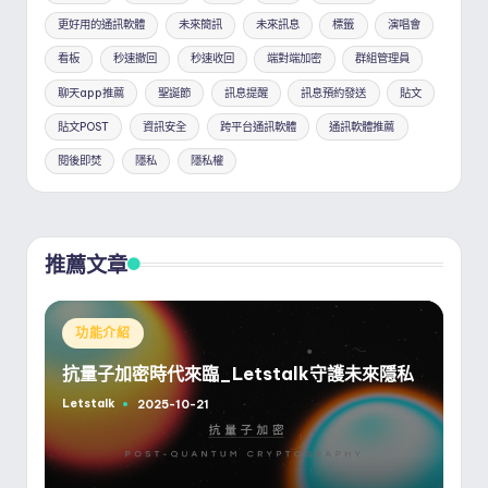
更好用的通訊軟體
未來簡訊
未來訊息
標籤
演唱會
看板
秒速撤回
秒速收回
端對端加密
群組管理員
聊天app推薦
聖誕節
訊息提醒
訊息預約發送
貼文
貼文POST
資訊安全
跨平台通訊軟體
通訊軟體推薦
閱後即焚
隱私
隱私權
推薦文章
Posted
功能介紹
in
抗量子加密時代來臨_Letstalk守護未來隱私
Letstalk
2025-10-21
Posted
by