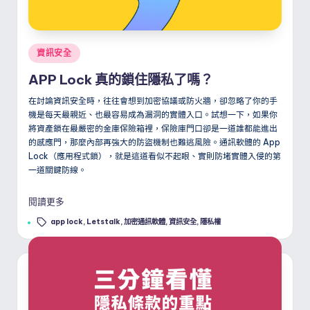
Posted
資訊安全
in
APP Lock 真的鎖住隱私了嗎？
在討論資訊安全時，往往會想到加密協議或防火牆，卻忽略了你的手
機是每天最親近、也最容易成為漏洞的實體入口。試想一下，如果你
將資產鎖在最嚴密的金庫保險箱裡，保險庫門口卻是一道誰都能進出
的感應門，那麼內部再強大的防盜機制也難逃風險。通訊軟體的 App
Lock（應用程式鎖），就是這道看似不起眼、實則防堵實體入侵的第
一道關鍵防線。
閱讀更多
Tags:
app lock
,
Letstalk
,
加密通訊軟體
,
資訊安全
,
隱私權