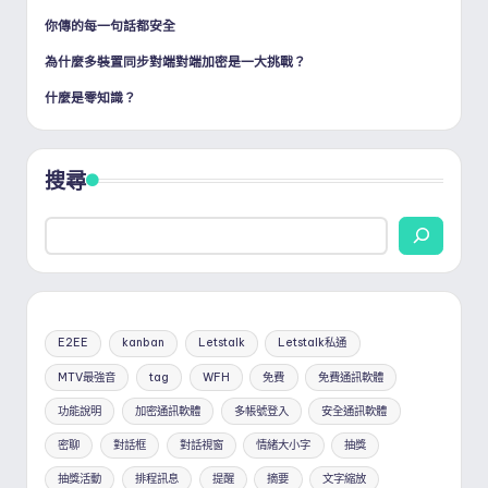
頁
你傳的每一句話都安全
為什麼多裝置同步對端對端加密是一大挑戰？
什麼是零知識？
搜尋
E2EE
kanban
Letstalk
Letstalk私通
MTV最強音
tag
WFH
免費
免費通訊軟體
功能說明
加密通訊軟體
多帳號登入
安全通訊軟體
密聊
對話框
對話視窗
情緒大小字
抽獎
抽獎活動
排程訊息
提醒
摘要
文字縮放