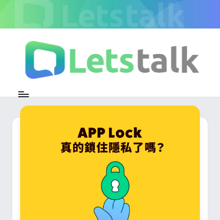
Skip
to
content
L
加
密
e
即
時
t
通
s
訊
官
t
方
專
a
欄
l
k