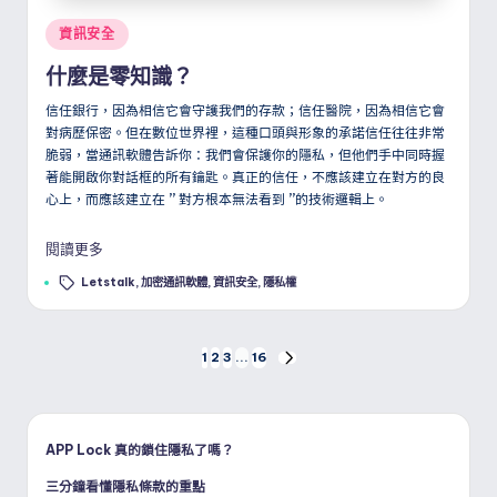
Posted
資訊安全
in
什麼是零知識？
信任銀行，因為相信它會守護我們的存款；信任醫院，因為相信它會
對病歷保密。但在數位世界裡，這種口頭與形象的承諾信任往往非常
脆弱，當通訊軟體告訴你：我們會保護你的隱私，但他們手中同時握
著能開啟你對話框的所有鑰匙。真正的信任，不應該建立在對方的良
心上，而應該建立在
”
對方根本無法看到
”
的技術邏輯上。
閱讀更多
Tags:
Letstalk
,
加密通訊軟體
,
資訊安全
,
隱私權
文
1
2
3
...
16
NEXT
PAGE
章
分
APP Lock 真的鎖住隱私了嗎？
三分鐘看懂隱私條款的重點