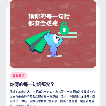
Posted
資訊安全
in
你傳的每一句話都安全
傳統的加密方式，一把鑰匙用到底，意味著一旦這把鑰匙被破解，你
過去與未來的所有對話都會被一覽無遺。如果，你跟朋友在聊天，但
每傳出一句話，手機就會自動
”
重新換一把鎖
”
並產生一組全新的金
鑰，是否安心很多？