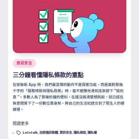
Posted
資訊安全
in
三分鐘看懂隱私條款的重點
在安裝新 App 時，我們最習慣的動作不是探索功能，而是面對那幾
千字的「服務條款與隱私政策」時，毫不猶豫地滑到底部按下
”
我同
意
”
。多數人為了那幾秒鐘的便利，在還沒搞清楚規則前，就已經在
無意間簽下了一份數位賣身契，將自己的生活紀錄交到了陌生人的硬
碟裡。
閱讀更多
Tags:
Letstalk
,
加密通訊軟體
,
資訊安全
,
隱私條款
,
隱私權