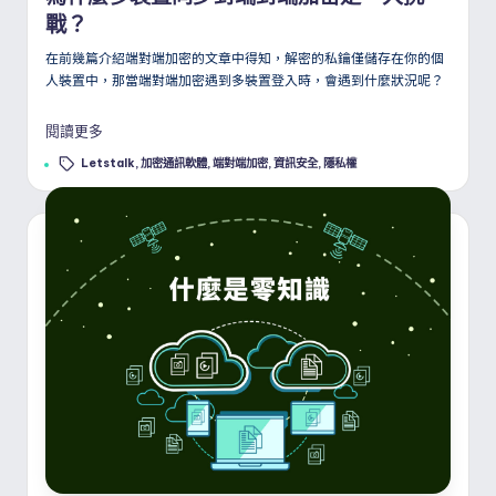
戰？
在前幾篇介紹端對端加密的文章中得知，解密的私鑰僅儲存在你的個
人裝置中，那當端對端加密遇到多裝置登入時，會遇到什麼狀況呢？
閱讀更多
Tags:
Letstalk
,
加密通訊軟體
,
端對端加密
,
資訊安全
,
隱私權