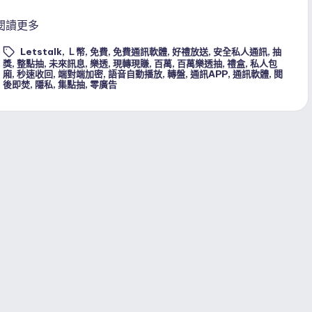
閱讀更多
Letstalk
,
Ｌ幣
,
免費
,
免費通訊軟體
,
好禮放送
,
安全私人通訊
,
抽
獎
,
整點抽
,
未來訊息
,
樂透
,
現轉現賺
,
百萬
,
百萬樂透抽
,
禮盒
,
私人包
ags:
廂
,
秒速收回
,
端對端加密
,
語音自動播放
,
轉盤
,
通訊APP
,
通訊軟體
,
閱
後即焚
,
隱私
,
集點抽
,
零廣告