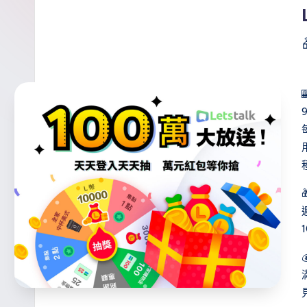
s
訊
i
官
t
方
a
專
欄
l
k