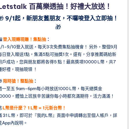
n
Letstalk 百萬樂透抽！好禮大放送！
🎁
9/1起，新朋友舊朋友，不囉唆登入立即抽！
🎁
🎰
登入現轉現賺！集點抽
：
9/1-9/10登入就送，每天3次免費集點抽機會！ 另外，整個9月
每日登入贈送1點，集滿5點可抽獎1次。還有，分享推薦碼給新
用戶成功，您與朋友都將各得5 點！最高獎項10000 L幣，共7
種好禮，現抽現領 ！
🎁
限時搶！整點抽
：
週一至五 9am-6pm每小時放送1000 L幣，每天總獎金
10000，體恤上班族辛苦讓你每小時都充滿期待，活力滿滿！
💰
L幣是什麼？ 1 L幣 = 1元新台幣！
滿 31 L幣，即可於『我的L幣』頁面中申請轉出至個人帳戶，詳
見App內說明。