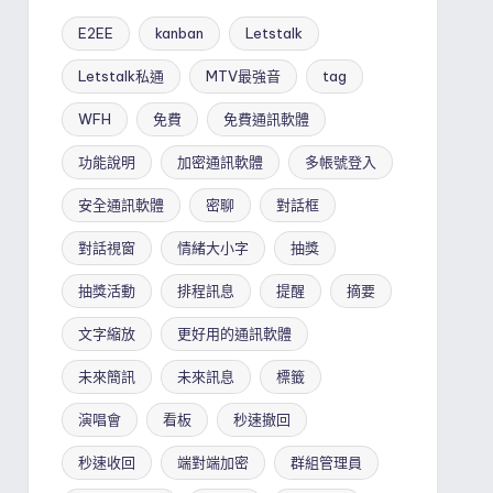
E2EE
kanban
Letstalk
Letstalk私通
MTV最強音
tag
WFH
免費
免費通訊軟體
功能說明
加密通訊軟體
多帳號登入
安全通訊軟體
密聊
對話框
對話視窗
情緒大小字
抽獎
抽獎活動
排程訊息
提醒
摘要
文字縮放
更好用的通訊軟體
未來簡訊
未來訊息
標籤
演唱會
看板
秒速撤回
秒速收回
端對端加密
群組管理員