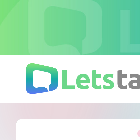
Skip
to
content
L
加
密
e
即
時
t
通