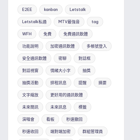
E2EE
kanban
Letstalk
Letstalk私通
MTV最強音
tag
WFH
免費
免費通訊軟體
功能說明
加密通訊軟體
多帳號登入
安全通訊軟體
密聊
對話框
對話視窗
情緒大小字
抽獎
抽獎活動
排程訊息
提醒
摘要
文字縮放
更好用的通訊軟體
未來簡訊
未來訊息
標籤
演唱會
看板
秒速撤回
秒速收回
端對端加密
群組管理員