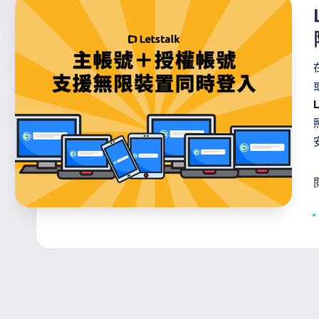
s
訊
i
官
t
方
a
專
欄
l
k
T