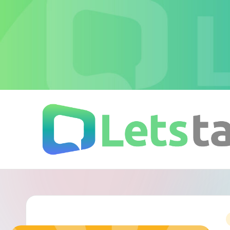
Skip
to
content
L
加
密
e
即
時
t
通