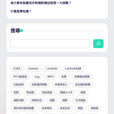
為什麼多裝置同步對端對端加密是一大挑戰？
什麼是零知識？
搜尋
E2EE
kanban
Letstalk
Letstalk私通
MTV最強音
tag
WFH
免費
免費通訊軟體
功能說明
加密通訊軟體
多帳號登入
安全通訊軟體
密聊
對話框
對話視窗
情緒大小字
抽獎
抽獎活動
排程訊息
提醒
摘要
文字縮放
更好用的通訊軟體
未來簡訊
未來訊息
標籤
演唱會