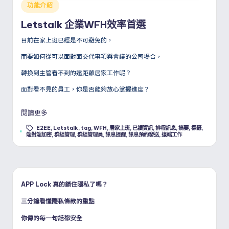
Posted
功能介紹
in
Letstalk 企業WFH效率首選
目前在家上班已經是不可避免的，
而要如何從可以面對面交代事項與會議的公司場合，
轉換到主管看不到的遠距離居家工作呢？
面對看不見的員工，你是否能夠放心掌握進度？
閱讀更多
E2EE
,
Letstalk
,
tag
,
WFH
,
居家上班
,
已讀資訊
,
排程訊息
,
摘要
,
標籤
,
Tags:
端對端加密
,
群組管理
,
群組管理員
,
訊息提醒
,
訊息預約發送
,
遠端工作
APP Lock 真的鎖住隱私了嗎？
三分鐘看懂隱私條款的重點
你傳的每一句話都安全