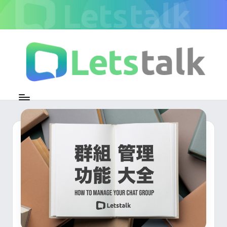
Skip
to
content
L
加
密
e
即
時
t
通
s
訊
官
t
方
專
a
欄
l
k