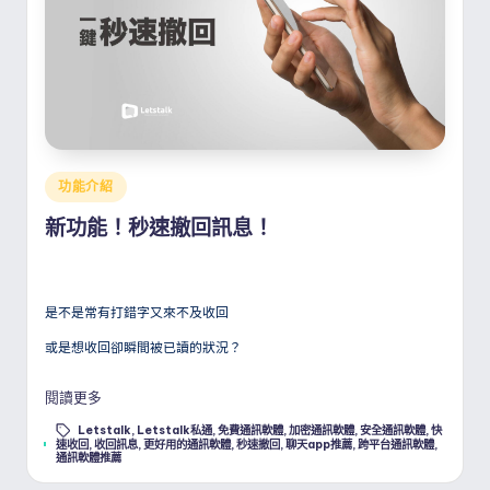
Posted
功能介紹
in
新功能！秒速撤回訊息！
是不是常有打錯字又來不及收回
或是想收回卻瞬間被已讀的狀況？
閱讀更多
Letstalk
,
Letstalk私通
,
免費通訊軟體
,
加密通訊軟體
,
安全通訊軟體
,
快
Tags:
速收回
,
收回訊息
,
更好用的通訊軟體
,
秒速撤回
,
聊天app推薦
,
跨平台通訊軟體
,
通訊軟體推薦