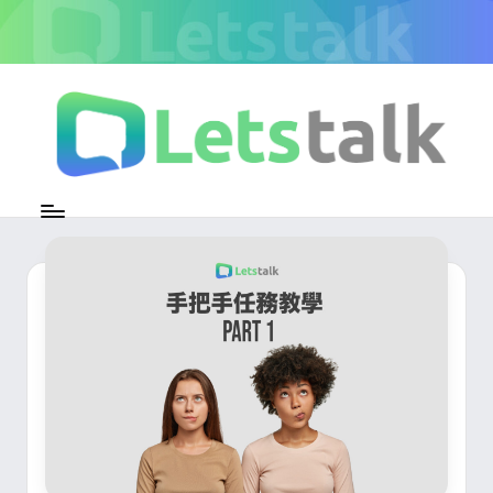
Skip
to
content
L
加
密
e
即
時
t
通
s
訊
官
t
方
專
a
欄
l
k