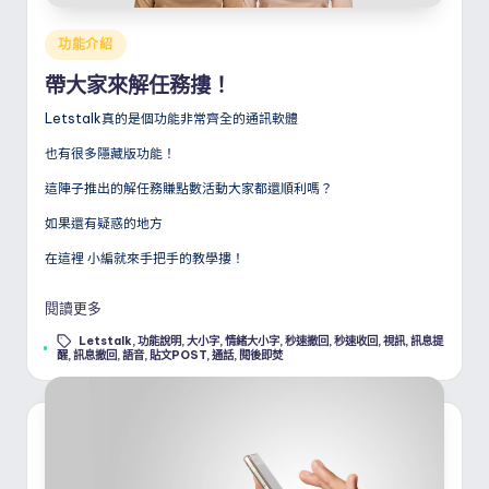
Posted
功能介紹
in
帶大家來解任務摟！
Letstalk真的是個功能非常齊全的通訊軟體
也有很多隱藏版功能！
這陣子推出的解任務賺點數活動大家都還順利嗎？
如果還有疑惑的地方
在這裡 小編就來手把手的教學摟！
閱讀更多
Letstalk
,
功能說明
,
大小字
,
情緒大小字
,
秒速撤回
,
秒速收回
,
視訊
,
訊息提
Tags:
醒
,
訊息撤回
,
語音
,
貼文POST
,
通話
,
閱後即焚