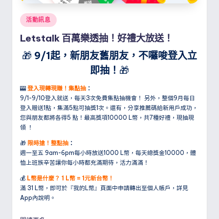
Posted
活動訊息
in
Letstalk 百萬樂透抽！好禮大放送！
🎁
9/1起，新朋友舊朋友，不囉唆登入立
即抽！
🎁
🎰
登入現轉現賺！集點抽
：
9/1-9/10登入就送，每天3次免費集點抽機會！ 另外，整個9月每日
登入贈送1點，集滿5點可抽獎1次。還有，分享推薦碼給新用戶成功，
您與朋友都將各得5 點！最高獎項10000 L幣，共7種好禮，現抽現
領 ！
🎁
限時搶！整點抽
：
週一至五 9am-6pm每小時放送1000 L幣，每天總獎金10000，體
恤上班族辛苦讓你每小時都充滿期待，活力滿滿！
💰
L幣是什麼？ 1 L幣 = 1元新台幣！
滿 31 L幣，即可於『我的L幣』頁面中申請轉出至個人帳戶，詳見
App內說明。