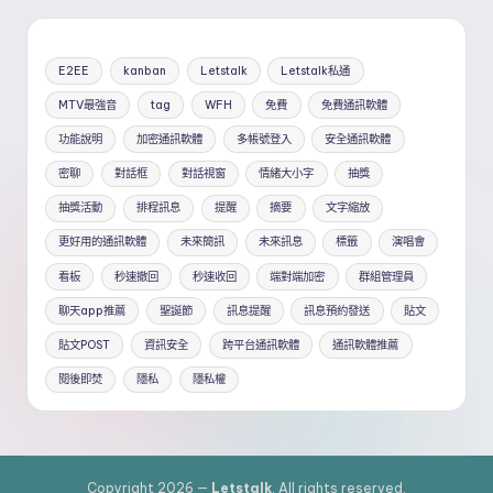
E2EE
kanban
Letstalk
Letstalk私通
MTV最強音
tag
WFH
免費
免費通訊軟體
功能說明
加密通訊軟體
多帳號登入
安全通訊軟體
密聊
對話框
對話視窗
情緒大小字
抽獎
抽獎活動
排程訊息
提醒
摘要
文字縮放
更好用的通訊軟體
未來簡訊
未來訊息
標籤
演唱會
看板
秒速撤回
秒速收回
端對端加密
群組管理員
聊天app推薦
聖誕節
訊息提醒
訊息預約發送
貼文
貼文POST
資訊安全
跨平台通訊軟體
通訊軟體推薦
閱後即焚
隱私
隱私權
Copyright 2026 —
Letstalk
. All rights reserved.