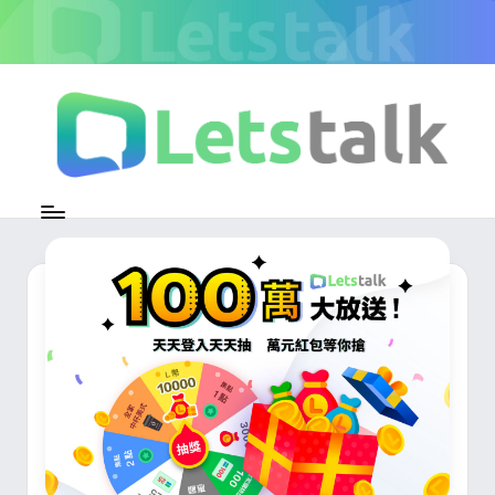
Skip
to
content
L
加
密
e
即
時
t
通
s
訊
官
t
方
專
a
欄
l
k