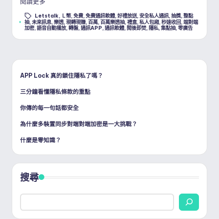
閱讀更多
Letstalk
,
Ｌ幣
,
免費
,
免費通訊軟體
,
好禮放送
,
安全私人通訊
,
抽獎
,
整點
Tags:
抽
,
未來訊息
,
樂透
,
現轉現賺
,
百萬
,
百萬樂透抽
,
禮盒
,
私人包廂
,
秒速收回
,
端對端
加密
,
語音自動播放
,
轉盤
,
通訊APP
,
通訊軟體
,
閱後即焚
,
隱私
,
集點抽
,
零廣告
APP Lock 真的鎖住隱私了嗎？
三分鐘看懂隱私條款的重點
你傳的每一句話都安全
為什麼多裝置同步對端對端加密是一大挑戰？
什麼是零知識？
搜尋