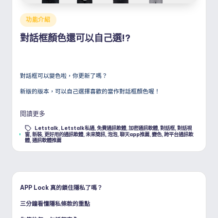
Posted
功能介紹
in
對話框顏色還可以自己選!?
對話框可以變色啦，你更新了嗎？
新版的版本，可以自己選擇喜歡的當作對話框顏色喔！
閱讀更多
Letstalk
,
Letstalk私通
,
免費通訊軟體
,
加密通訊軟體
,
對話框
,
對話視
Tags:
窗
,
新裝
,
更好用的通訊軟體
,
未來簡訊
,
泡泡
,
聊天app推薦
,
變色
,
跨平台通訊軟
體
,
通訊軟體推薦
APP Lock 真的鎖住隱私了嗎？
三分鐘看懂隱私條款的重點