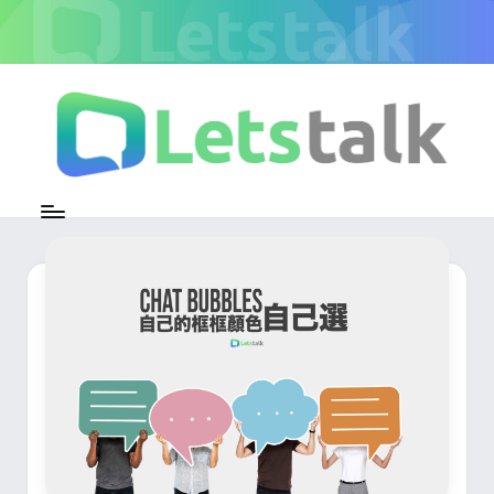
Skip
to
content
L
加
密
e
即
時
t
通
s
訊
官
t
方
專
a
欄
l
k