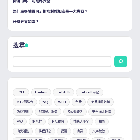
你傳的每一句話都安全
為什麼多裝置同步對端對端加密是一大挑戰？
什麼是零知識？
搜尋
E2EE
kanban
Letstalk
Letstalk私通
MTV最強音
tag
WFH
免費
免費通訊軟體
功能說明
加密通訊軟體
多帳號登入
安全通訊軟體
密聊
對話框
對話視窗
情緒大小字
抽獎
抽獎活動
排程訊息
提醒
摘要
文字縮放