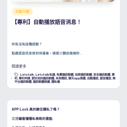
Posted
功能介紹
in
【專利】自動播放語音消息！
你有沒有這種經驗？
點選語音訊息放到耳邊後，總是少聽前面幾秒…
閱讀更多
Letstalk
,
Letstalk私通
,
免費通訊軟體
,
加密通訊軟體
,
安全通訊軟體
,
專
Tags:
利
,
專利申請
,
更好用的通訊軟體
,
未來簡訊
,
聊天app推薦
,
自動播放
,
語音播放
,
跨
平台通訊軟體
,
通訊軟體推薦
,
隱私權
APP Lock 真的鎖住隱私了嗎？
三分鐘看懂隱私條款的重點