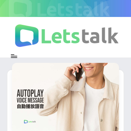
Skip
to
content
L
加
密
e
即
時
t
通
s
訊
官
t
方
專
a
欄
l
k