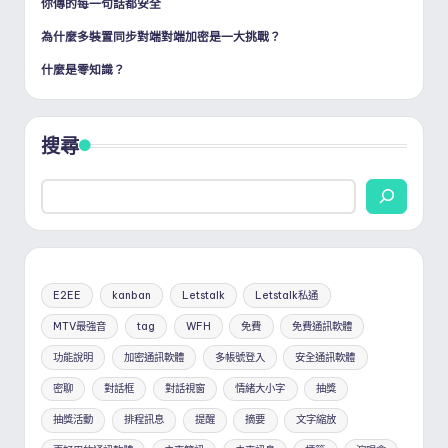
你傳的每一句話都安全
為什麼多裝置同步對端對端加密是一大挑戰？
什麼是零知識？
搜尋
E2EE
kanban
Letstalk
Letstalk私通
MTV最強音
tag
WFH
免費
免費通訊軟體
功能說明
加密通訊軟體
多帳號登入
安全通訊軟體
密聊
對話框
對話視窗
情緒大小字
抽獎
抽獎活動
排程訊息
提醒
摘要
文字縮放