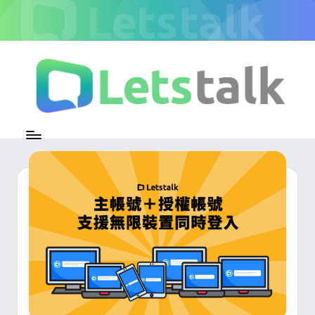
Skip
to
content
L
加
密
e
即
時
t
通
s
訊
官
t
方
專
a
欄
l
k