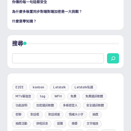
你傳的每一句話都安全
為什麼多裝置同步對端對端加密是一大挑戰？
什麼是零知識？
搜尋
E2EE
kanban
Letstalk
Letstalk私通
MTV最強音
tag
WFH
免費
免費通訊軟體
功能說明
加密通訊軟體
多帳號登入
安全通訊軟體
密聊
對話框
對話視窗
情緒大小字
抽獎
抽獎活動
排程訊息
提醒
摘要
文字縮放