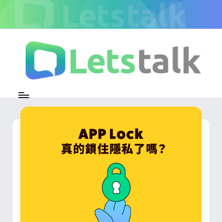
Skip
to
content
L
加
密
e
即
時
t
通
s
訊
官
t
方
專
a
欄
l
k