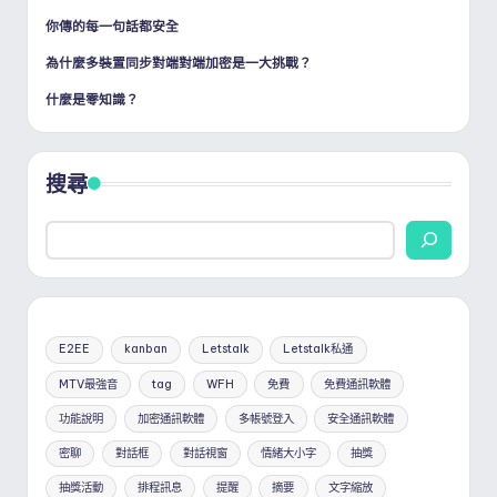
頁
你傳的每一句話都安全
為什麼多裝置同步對端對端加密是一大挑戰？
什麼是零知識？
搜尋
E2EE
kanban
Letstalk
Letstalk私通
MTV最強音
tag
WFH
免費
免費通訊軟體
功能說明
加密通訊軟體
多帳號登入
安全通訊軟體
密聊
對話框
對話視窗
情緒大小字
抽獎
抽獎活動
排程訊息
提醒
摘要
文字縮放