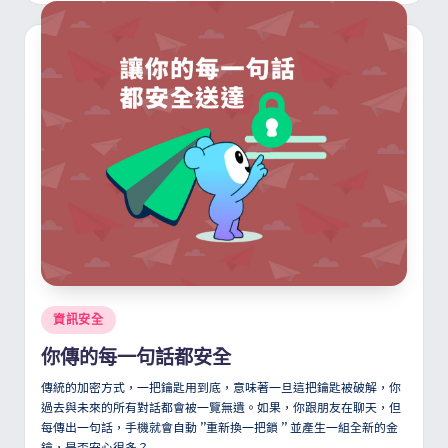
Posted
資訊安全
in
你傳的每一句話都安全
傳統的加密方式，一把鑰匙用到底，意味著一旦這把鑰匙被破解，你
過去與未來的所有對話都會被一覽無遺。如果，你跟朋友在聊天，但
每傳出一句話，手機就會自動
”
重新換一把鎖
”
並產生一組全新的金
鑰，是否安心很多？