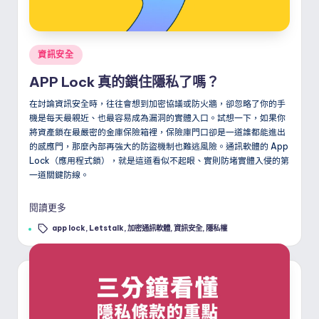
Posted
資訊安全
in
APP Lock 真的鎖住隱私了嗎？
在討論資訊安全時，往往會想到加密協議或防火牆，卻忽略了你的手
機是每天最親近、也最容易成為漏洞的實體入口。試想一下，如果你
將資產鎖在最嚴密的金庫保險箱裡，保險庫門口卻是一道誰都能進出
的感應門，那麼內部再強大的防盜機制也難逃風險。通訊軟體的 App
Lock（應用程式鎖），就是這道看似不起眼、實則防堵實體入侵的第
一道關鍵防線。
閱讀更多
Tags:
app lock
,
Letstalk
,
加密通訊軟體
,
資訊安全
,
隱私權