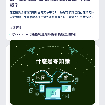
戰？
在前幾篇介紹端對端加密的文章中得知，解密的私鑰僅儲存在你的個
人裝置中，那當端對端加密遇到多裝置登入時，會遇到什麼狀況呢？
閱讀更多
Tags:
Letstalk
,
加密通訊軟體
,
端對端加密
,
資訊安全
,
隱私權