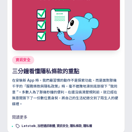
Posted
資訊安全
in
三分鐘看懂隱私條款的重點
在安裝新 App 時，我們最習慣的動作不是探索功能，而是面對那幾
千字的「服務條款與隱私政策」時，毫不猶豫地滑到底部按下
”
我同
意
”
。多數人為了那幾秒鐘的便利，在還沒搞清楚規則前，就已經在
無意間簽下了一份數位賣身契，將自己的生活紀錄交到了陌生人的硬
碟裡。
閱讀更多
Tags:
Letstalk
,
加密通訊軟體
,
資訊安全
,
隱私條款
,
隱私權