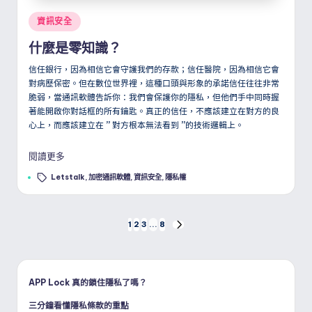
Posted
資訊安全
in
什麼是零知識？
信任銀行，因為相信它會守護我們的存款；信任醫院，因為相信它會
對病歷保密。但在數位世界裡，這種口頭與形象的承諾信任往往非常
脆弱，當通訊軟體告訴你：我們會保護你的隱私，但他們手中同時握
著能開啟你對話框的所有鑰匙。真正的信任，不應該建立在對方的良
心上，而應該建立在
”
對方根本無法看到
”
的技術邏輯上。
閱讀更多
Tags:
Letstalk
,
加密通訊軟體
,
資訊安全
,
隱私權
文
1
2
3
...
8
NEXT
PAGE
章
分
APP Lock 真的鎖住隱私了嗎？
三分鐘看懂隱私條款的重點