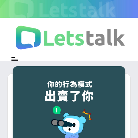
Skip
to
content
L
加
密
e
即
時
t
通
s
訊
官
t
方
專
a
欄
l
k