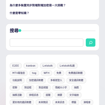
為什麼多裝置同步對端對端加密是一大挑戰？
什麼是零知識？
搜尋
E2EE
kanban
Letstalk
Letstalk私通
MTV最強音
tag
WFH
免費
免費通訊軟體
功能說明
加密通訊軟體
多帳號登入
安全通訊軟體
密聊
對話框
對話視窗
情緒大小字
抽獎
抽獎活動
排程訊息
提醒
摘要
文字縮放
更好用的通訊軟體
未來簡訊
未來訊息
標籤
演唱會