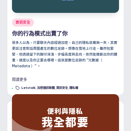
Posted
資訊安全
in
你的行為模式出賣了你
很多人以為，只要聊天內容經過加密，自己的隱私就萬無一失，其實
更該注意對話周圍產生的數位足跡。想像在雪地上行走，雖然包緊
緊，但透過留下的腳印深淺、步幅長度與走向，依然能推斷出你的體
重、速度以及你正要去哪裡。這就是數位足跡的
”
元數據（
Metadata ）
”
。
閱讀更多
Tags:
Letstalk
,
加密通訊軟體
,
資訊安全
,
隱私權