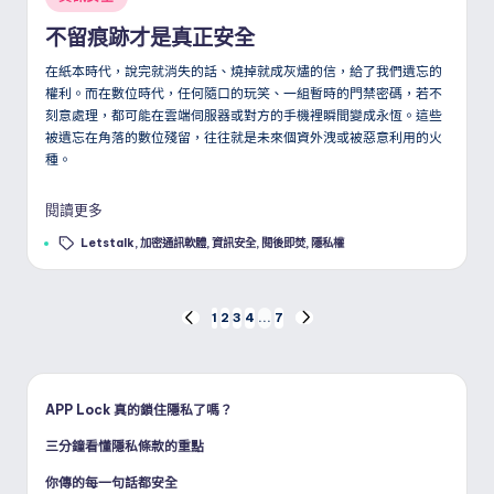
in
不留痕跡才是真正安全
在紙本時代，說完就消失的話、燒掉就成灰燼的信，給了我們遺忘的
權利。而在數位時代，任何隨口的玩笑、一組暫時的門禁密碼，若不
刻意處理，都可能在雲端伺服器或對方的手機裡瞬間變成永恆。這些
被遺忘在角落的數位殘留，往往就是未來個資外洩或被惡意利用的火
種。
閱讀更多
Tags:
Letstalk
,
加密通訊軟體
,
資訊安全
,
閱後即焚
,
隱私權
文
1
2
3
4
...
7
PREVIOUS
NEXT
PAGE
PAGE
章
分
APP Lock 真的鎖住隱私了嗎？
三分鐘看懂隱私條款的重點
頁
你傳的每一句話都安全