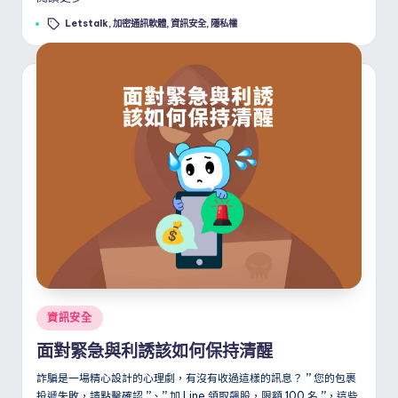
Tags:
Letstalk
,
加密通訊軟體
,
資訊安全
,
隱私權
Posted
資訊安全
in
面對緊急與利誘該如何保持清醒
詐騙是一場精心設計的心理劇，有沒有收過這樣的訊息？
”
您的包裹
投遞失敗，請點擊確認
”
、
”
加 Line 領取飆股，限額 100 名
”
，這些