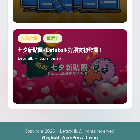
Posted
功能介紹
更新！
in
七夕新貼圖-Letstalk好朋友初登場！
Letstalk
2025-08-19
Posted
by
Copyright 2026 —
Letstalk
. All rights reserved.
Bloghash WordPress Theme