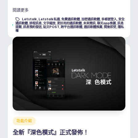
閱讀更多
Letstalk
,
Letstalk私通
,
免費通訊軟體
,
加密通訊軟體
,
多帳號登入
,
安全
通訊軟體
,
排程訊息
,
文字縮放
,
更好用的通訊軟體
,
未來簡訊
,
聊天app推薦
,
訊息
Tags:
提醒
,
訊息預約發送
,
貼文POST
,
跨平台通訊軟體
,
通訊軟體推薦
,
閱後即焚
,
隱私
權
Posted
功能介紹
in
全新『深色模式』正式發佈！