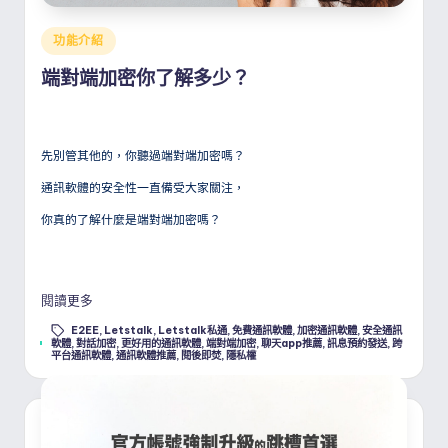
Posted
功能介紹
in
端對端加密你了解多少？
先別管其他的，你聽過端對端加密嗎？
通訊軟體的安全性一直備受大家關注，
你真的了解什麼是端對端加密嗎？
閱讀更多
E2EE
,
Letstalk
,
Letstalk私通
,
免費通訊軟體
,
加密通訊軟體
,
安全通訊
Tags:
軟體
,
對話加密
,
更好用的通訊軟體
,
端對端加密
,
聊天app推薦
,
訊息預約發送
,
跨
平台通訊軟體
,
通訊軟體推薦
,
閱後即焚
,
隱私權