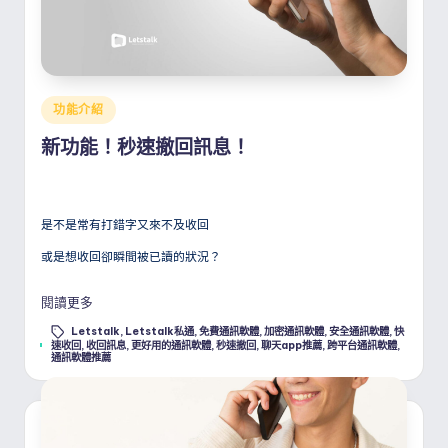
Posted
功能介紹
in
新功能！秒速撤回訊息！
是不是常有打錯字又來不及收回
或是想收回卻瞬間被已讀的狀況？
閱讀更多
Letstalk
,
Letstalk私通
,
免費通訊軟體
,
加密通訊軟體
,
安全通訊軟體
,
快
Tags:
速收回
,
收回訊息
,
更好用的通訊軟體
,
秒速撤回
,
聊天app推薦
,
跨平台通訊軟體
,
通訊軟體推薦