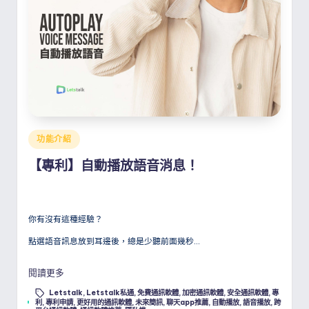
Posted
功能介紹
in
【專利】自動播放語音消息！
你有沒有這種經驗？
點選語音訊息放到耳邊後，總是少聽前面幾秒…
閱讀更多
Letstalk
,
Letstalk私通
,
免費通訊軟體
,
加密通訊軟體
,
安全通訊軟體
,
專
Tags:
利
,
專利申請
,
更好用的通訊軟體
,
未來簡訊
,
聊天app推薦
,
自動播放
,
語音播放
,
跨