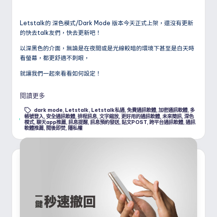
Letstalk的 深色模式/Dark Mode 版本今天正式上架，還沒有更新
的快去talk友們，快去更新吧！
以深黑色的介面，無論是在夜間或是光線較暗的環境下甚至是白天時
看螢幕，都更舒適不刺眼，
就讓我們一起來看看如何設定！
閱讀更多
dark mode
,
Letstalk
,
Letstalk私通
,
免費通訊軟體
,
加密通訊軟體
,
多
帳號登入
,
安全通訊軟體
,
排程訊息
,
文字縮放
,
更好用的通訊軟體
,
未來簡訊
,
深色
Tags:
模式
,
聊天app推薦
,
訊息提醒
,
訊息預約發送
,
貼文POST
,
跨平台通訊軟體
,
通訊
軟體推薦
,
閱後即焚
,
隱私權