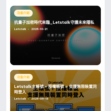
Posted
功能介紹
in
抗量子加密時代來臨_Letstalk守護未來隱私
Letstalk
2025-10-21
Posted
by
Posted
功能介紹
in
Letstalk主帳號 × 授權帳號 = 支援無限裝置同
時登入
Letstalk
2025-09-15
Posted
by