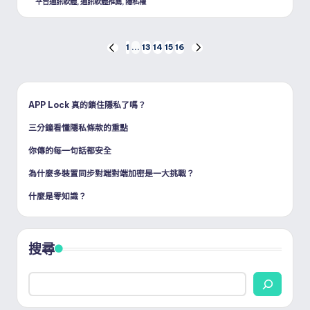
平台通訊軟體
,
通訊軟體推薦
,
隱私權
文
1
...
13
14
15
16
PREVIOUS
NEXT
PAGE
PAGE
章
分
APP Lock 真的鎖住隱私了嗎？
三分鐘看懂隱私條款的重點
頁
你傳的每一句話都安全
為什麼多裝置同步對端對端加密是一大挑戰？
什麼是零知識？
搜尋