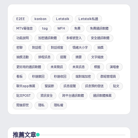
E2EE
kanban
Letstalk
Letstalk私通
MTV最強音
tag
WFH
免費
免費通訊軟體
功能說明
加密通訊軟體
多帳號登入
安全通訊軟體
密聊
對話框
對話視窗
情緒大小字
抽獎
抽獎活動
排程訊息
提醒
摘要
文字縮放
更好用的通訊軟體
未來簡訊
未來訊息
標籤
演唱會
看板
秒速撤回
秒速收回
端對端加密
群組管理員
聊天app推薦
聖誕節
訊息提醒
訊息預約發送
貼文
貼文POST
資訊安全
跨平台通訊軟體
通訊軟體推薦
閱後即焚
隱私
隱私權
推薦文章