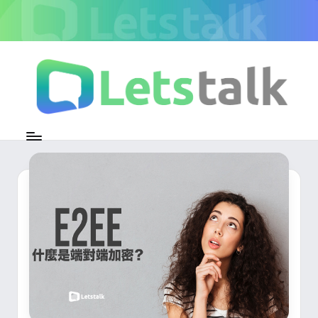
Skip
to
content
L
加
密
e
即
時
t
通
s
訊
官
t
方
專
a
欄
l
k