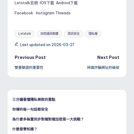
Letstalk官網
IOS下載
Android下載
Facebook
Instagram
Threads
Tags:
Letstalk
加密通訊軟體
資訊安全
隱私權
Last updated on 2026-03-27
Post
Previous Post
Next Post
雙重驗證的重要性
辨識詐騙網址的破綻
navigation
三分鐘看懂隱私條款的重點
你傳的每一句話都安全
為什麼多裝置同步對端對端加密是一大挑戰？
什麼是零知識？