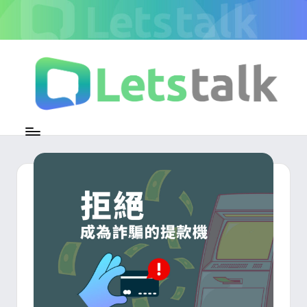
Skip
to
content
L
加
密
e
即
時
t
通
s
訊
官
t
方
專
a
欄
l
k