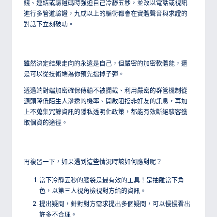
錢、連結或驗證碼時強迫自己冷靜五秒，並改以電話或視訊
進行多管道驗證，九成以上的騙術都會在實體聲音與求證的
對話下立刻破功。
雖然決定結果走向的永遠是自己，但嚴密的加密軟體能，還
是可以從技術端為你預先擋掉子彈。
透過端對端加密確保傳輸不被攔截、利用嚴密的群管機制從
源頭降低陌生人滲透的機率、開啟阻擋非好友的訊息，再加
上不蒐集冗餘資訊的隱私透明化政策，都能有效斷絕駭客獲
取個資的途徑。
再複習一下，如果遇到這些情況時該如何應對呢？
當下冷靜五秒的腦袋是最有效的工具！是抽離當下角
色，以第三人視角檢視對方給的資訊。
提出疑問，針對對方需求提出多個疑問，可以慢慢看出
許多不合理。