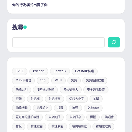
你的行為模式出賣了你
搜尋
E2EE
kanban
Letstalk
Letstalk私通
MTV最強音
tag
WFH
免費
免費通訊軟體
功能說明
加密通訊軟體
多帳號登入
安全通訊軟體
密聊
對話框
對話視窗
情緒大小字
抽獎
抽獎活動
排程訊息
提醒
摘要
文字縮放
更好用的通訊軟體
未來簡訊
未來訊息
標籤
演唱會
看板
秒速撤回
秒速收回
端對端加密
群組管理員