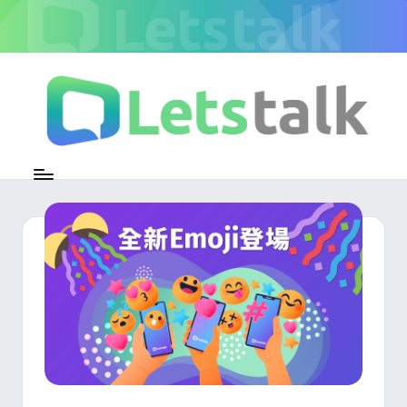
Skip
to
content
L
加
密
e
即
時
t
通
s
訊
官
t
方
專
a
欄
l
k