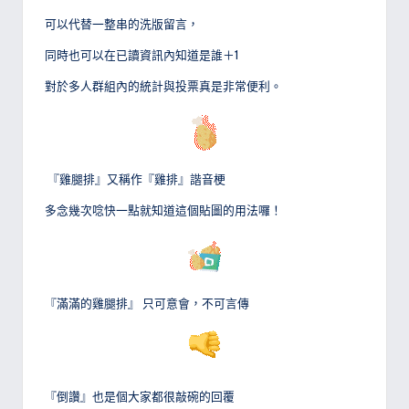
可以代替一整串的洗版留言，
同時也可以在已讀資訊內知道是誰＋1
對於多人群組內的統計與投票真是非常便利。
『雞腿排』又稱作『雞排』諧音梗
多念幾次唸快一點就知道這個貼圖的用法囉！
『滿滿的雞腿排』 只可意會，不可言傳
『倒讚』也是個大家都很敲碗的回覆