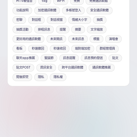
MTV最強音
tag
WFH
免費
免費通訊軟體
功能說明
加密通訊軟體
多帳號登入
安全通訊軟體
密聊
對話框
對話視窗
情緒大小字
抽獎
抽獎活動
排程訊息
提醒
摘要
文字縮放
更好用的通訊軟體
未來簡訊
未來訊息
標籤
演唱會
看板
秒速撤回
秒速收回
端對端加密
群組管理員
聊天app推薦
聖誕節
訊息提醒
訊息預約發送
貼文
貼文POST
資訊安全
跨平台通訊軟體
通訊軟體推薦
閱後即焚
隱私
隱私權